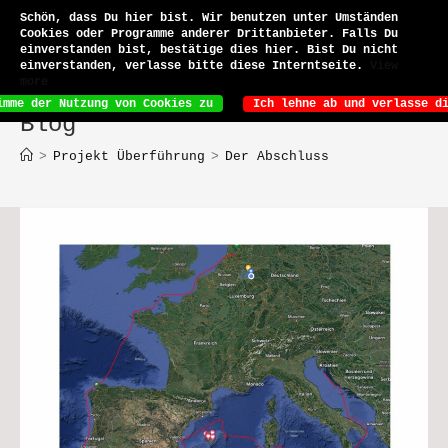
Zum
Schön, dass Du hier bist. Wir benutzen unter Umständen
Inhalt
Cookies oder Programme anderer Drittanbieter. Falls Du
Menü
springen
einverstanden bist, bestätige dies hier. Bist Du nicht
einverstanden, verlasse bitte diese Interntseite.
View
more
Ich lehne ab und verlasse d
imme der Nutzung von Cookies zu
Blog
>
Projekt Überführung
>
Der Abschluss