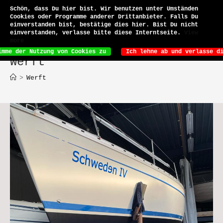
Zum
Schön, dass Du hier bist. Wir benutzen unter Umständen
Inhalt
Cookies oder Programme anderer Drittanbieter. Falls Du
Menü
springen
einverstanden bist, bestätige dies hier. Bist Du nicht
einverstanden, verlasse bitte diese Interntseite.
View
more
Ich lehne ab und verlasse d
imme der Nutzung von Cookies zu
Werft
>
Werft