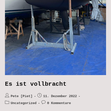
Es ist vollbracht
Beitrags-
Beitrag
Pete [Piet]
11. Dezember 2022
Autor:
veröffentlicht:
Beitrags-
Beitrags-
Uncategorized
0 Kommentare
Kategorie:
Kommentare: