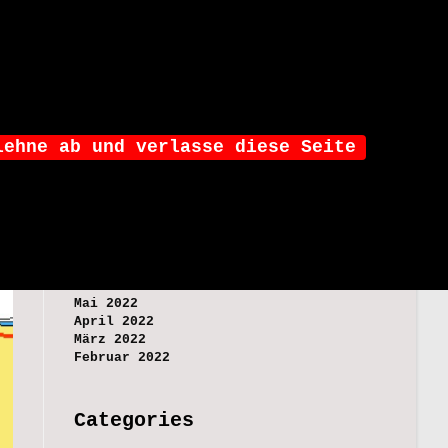
hige YT-Kanäle
Segel Podcasts
Kontakt
>
Projekt Überführung
>
A Coruña
lehne ab und verlasse diese Seite
Archives
September 2023
Februar 2023
Januar 2023
Dezember 2022
Mai 2022
April 2022
März 2022
Februar 2022
Categories