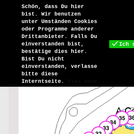
Zum
Schön, dass Du hier
Inhalt
Blog
Startseite
bist. Wir benutzen
springen
unter Umständen Cookies
oder Programme anderer
Blog
Drittanbieter. Falls Du
einverstanden bist,
Ich 
bestätige dies hier.
Bist Du nicht
einverstanden, verlasse
bitte diese
Interntseite.
View more