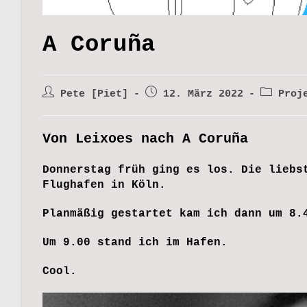
A Coruña
Beitrags-
Beitrag
Beitrags
Pete [Piet]
12. März 2022
Proj
Autor:
veröffentlicht:
Kategori
Von Leixoes nach A Coruña
Donnerstag früh ging es los. Die liebs
Flughafen in Köln.
Planmäßig gestartet kam ich dann um 8.
Um 9.00 stand ich im Hafen.
Cool.