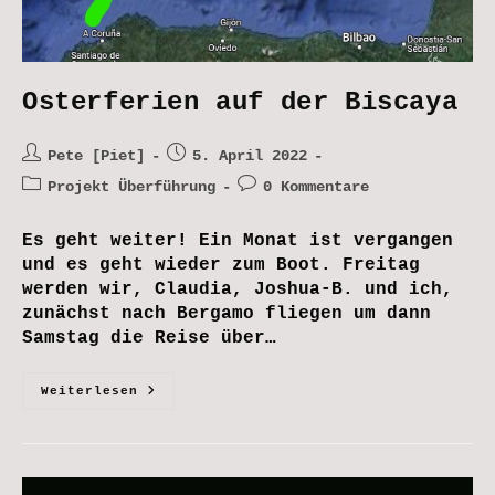
Osterferien auf der Biscaya
Beitrags-
Beitrag
Pete [Piet]
5. April 2022
Autor:
veröffentlicht:
Beitrags-
Beitrags-
Projekt Überführung
0 Kommentare
Kategorie:
Kommentare:
Es geht weiter! Ein Monat ist vergangen
und es geht wieder zum Boot. Freitag
werden wir, Claudia, Joshua-B. und ich,
zunächst nach Bergamo fliegen um dann
Samstag die Reise über…
Osterferien
Weiterlesen
Auf
Der
Biscaya