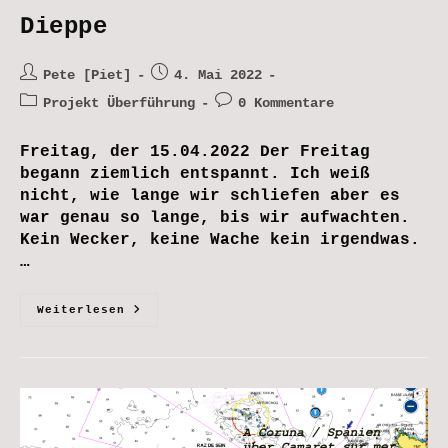
Dieppe
Beitrags-
Beitrag
Pete [Piet]
4. Mai 2022
Autor:
veröffentlicht:
Beitrags-
Beitrags-
Projekt Überführung
0 Kommentare
Kategorie:
Kommentare:
Freitag, der 15.04.2022 Der Freitag
begann ziemlich entspannt. Ich weiß
nicht, wie lange wir schliefen aber es
war genau so lange, bis wir aufwachten.
Kein Wecker, keine Wache kein irgendwas.
…
Von
Weiterlesen
Camaret
Sur
Mer
Nach
Dieppe