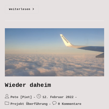
Wieder
Weiterlesen
Nach
Leixoes
Wieder daheim
Beitrags-
Beitrag
Pete [Piet]
12. Februar 2022
Autor:
veröffentlicht:
Beitrags-
Beitrags-
Projekt Überführung
0 Kommentare
Kategorie:
Kommentare: