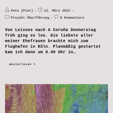
Beitrags-
Beitrag
Pete [Piet]
12. März 2022
Autor:
veröffentlicht:
Beitrags-
Beitrags-
Projekt Überführung
0 Kommentare
Kategorie:
Kommentare:
Von Leixoes nach A Coruña Donnerstag
früh ging es los. Die liebste aller
meiner Ehefrauen brachte mich zum
Flughafen in Köln. Planmäßig gestartet
kam ich dann um 8.40 Uhr in…
A
Weiterlesen
Coruña