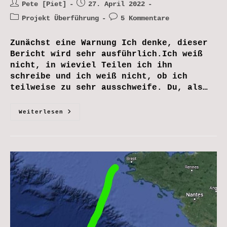
Beitrags-
Beitrag
Pete [Piet]
27. April 2022
Autor:
veröffentlicht:
Beitrags-
Beitrags-
Projekt Überführung
5 Kommentare
Kategorie:
Kommentare:
Zunächst eine Warnung Ich denke, dieser
Bericht wird sehr ausführlich.Ich weiß
nicht, in wieviel Teilen ich ihn
schreibe und ich weiß nicht, ob ich
teilweise zu sehr ausschweife. Du, als…
Auf
Weiterlesen
Dem
Holzweg
Über
Die
Biscaya_Der
Weg
Zum
Boot