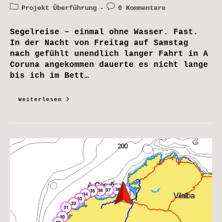
Autor:
veröffentlicht:
Beitrags-
Beitrags-
Projekt Überführung
0 Kommentare
Kategorie:
Kommentare:
Segelreise – einmal ohne Wasser. Fast.
In der Nacht von Freitag auf Samstag
nach gefühlt unendlich langer Fahrt in A
Coruna angekommen dauerte es nicht lange
bis ich im Bett…
A
Weiterlesen
Coruna
Und
Santiago
De
Compostela