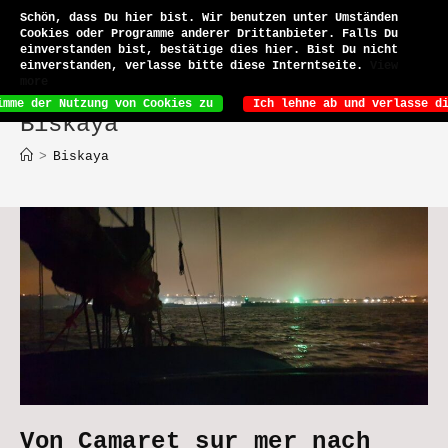
Zum
Schön, dass Du hier bist. Wir benutzen unter Umständen
Inhalt
Cookies oder Programme anderer Drittanbieter. Falls Du
Menü
springen
einverstanden bist, bestätige dies hier. Bist Du nicht
einverstanden, verlasse bitte diese Interntseite.
View
more
Ich lehne ab und verlasse d
imme der Nutzung von Cookies zu
Biskaya
>
Biskaya
Von Camaret sur mer nach